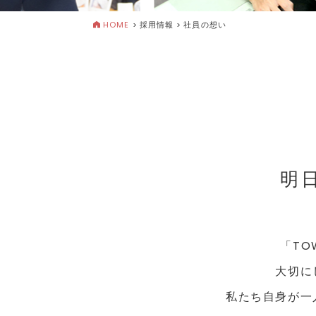
HOME
>
採用情報 >
社員の想い
明
「T
大切に
私たち自身が一