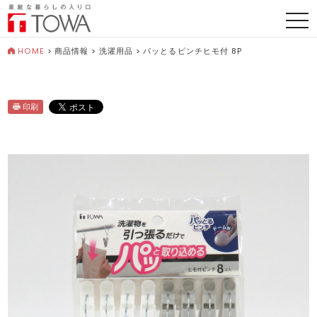
togg
navi
HOME
>
商品情報
>
洗濯用品
>
パッとるピンチヒモ付 8P
印刷