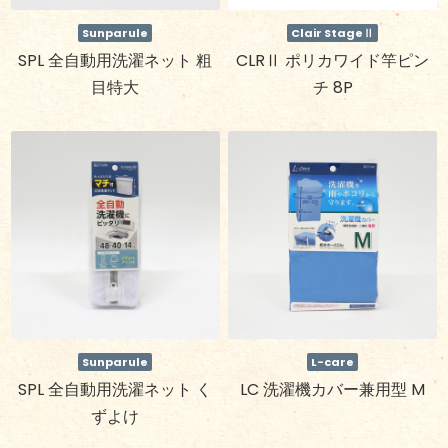
Sunparule
Clair StageⅡ
SPL 全自動用洗濯ネット 粗
CLRⅡ ポリカワイド竿ピン
目特大
チ 8P
Sunparule
L-care
SPL 全自動用洗濯ネット く
LC 洗濯機カバー兼用型 M
ずよけ