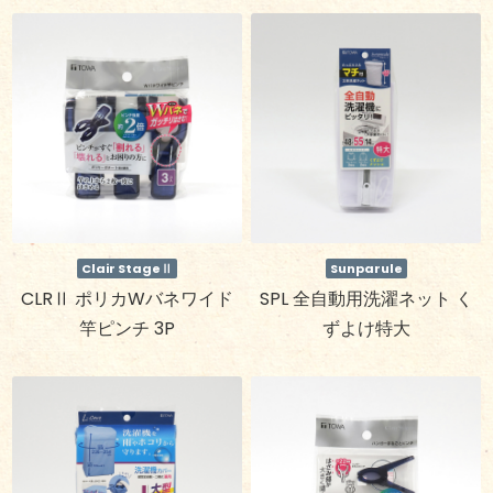
Clair StageⅡ
Sunparule
CLRⅡ ポリカWバネワイド
SPL 全自動用洗濯ネット く
竿ピンチ 3P
ずよけ特大