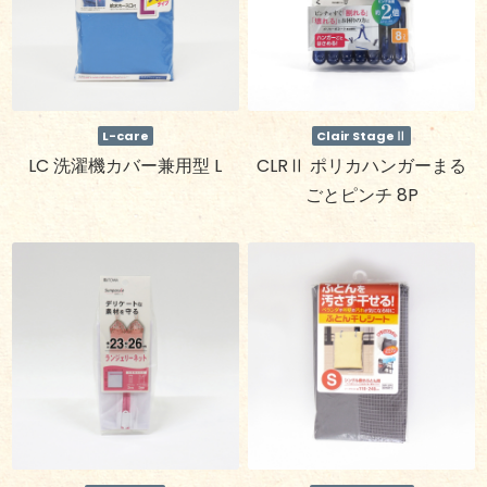
L-care
Clair StageⅡ
LC 洗濯機カバー兼用型 L
CLRⅡ ポリカハンガーまる
ごとピンチ 8P