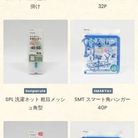
掛け
32P
Sunparule
SMARTist
SPL 洗濯ネット 粗目メッシ
SMT スマート角ハンガー
ュ角型
40P