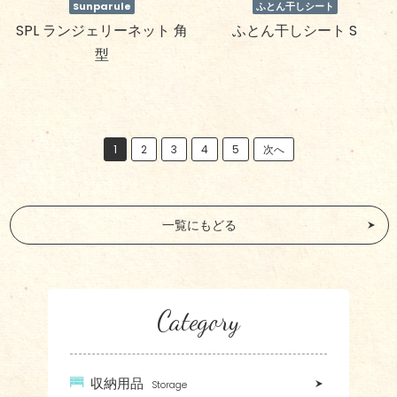
Sunparule
ふとん干しシート
SPL ランジェリーネット 角
ふとん干しシート S
型
1
2
3
4
5
次へ
一覧にもどる
Category
収納用品
Storage