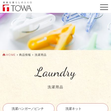
togg
navi
HOME
>
商品情報
>
洗濯用品
Laundry
洗濯用品
洗濯ハンガー／ピンチ
洗濯ネット