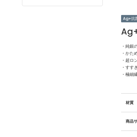
Ag+抗
Ag
・純銀
・かた
・超ロ
・すす
・極細
材質
商品