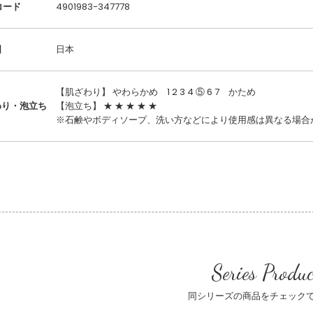
コード
4901983-347778
国
日本
【肌ざわり】 やわらかめ 1 2 3 4 ⑤ 6 7 かため
わり・泡立ち
【泡立ち】 ★ ★ ★ ★ ★
※石鹸やボディソープ、洗い方などにより使用感は異なる場合
Series Produc
同シリーズの商品をチェック