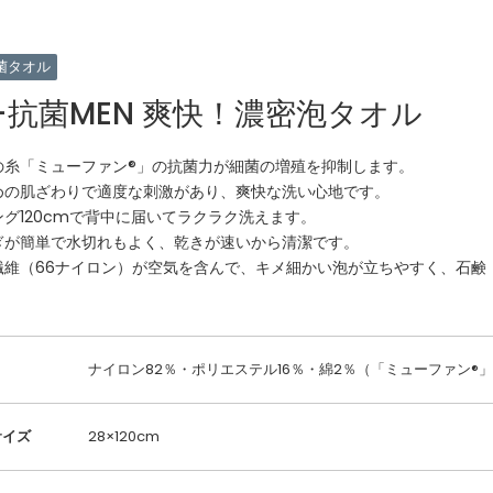
菌タオル
+抗菌MEN 爽快！濃密泡タオル
の糸「ミューファン®」の抗菌力が細菌の増殖を抑制します。
めの肌ざわりで適度な刺激があり、爽快な洗い心地です。
ング120cmで背中に届いてラクラク洗えます。
ぎが簡単で水切れもよく、乾きが速いから清潔です。
繊維（66ナイロン）が空気を含んで、キメ細かい泡が立ちやすく、石鹸
ナイロン82％・ポリエステル16％・綿2％（「ミューファン®
サイズ
28×120cm