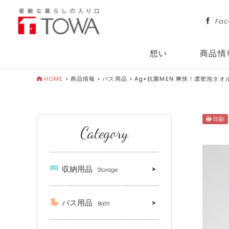
Fac
想い
商品情
HOME
>
商品情報
>
バス用品
>
Ag+抗菌MEN 爽快！濃密泡タオ
印刷
Category
収納用品
Storage
バス用品
Bath