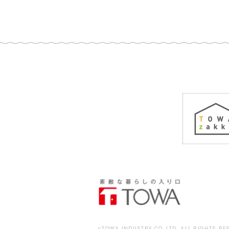
cTOWA INDUSTRY CO.,LTD. ALL RIGHTS RE