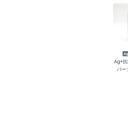
A
Ag+
パー