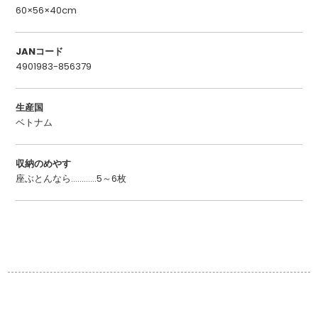
60×56×40cm
JANコード
4901983-856379
生産国
ベトナム
収納のめやす
座ぶとんなら…………5～6枚