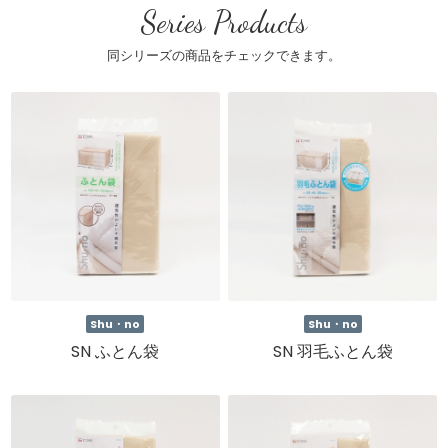
Series Products
同シリーズの商品をチェックできます。
Shu・no
Shu・no
SN ふとん袋
SN 羽毛ふとん袋