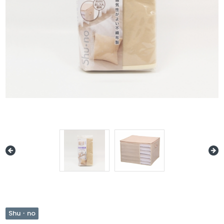
Shu・no