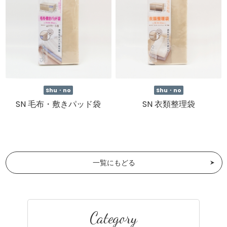
Shu・no
Shu・no
SN 毛布・敷きパッド袋
SN 衣類整理袋
一覧にもどる
Category