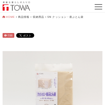
togg
navi
HOME
>
商品情報
>
収納用品
>
SN クッション・座ぶとん袋
印刷