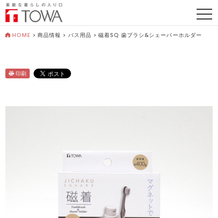
togg
navi
HOME
>
商品情報
>
バス用品
>
磁着SQ 歯ブラシ&シェーバーホルダー
印刷