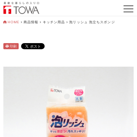
togg
navi
HOME
>
商品情報
>
キッチン用品
>
泡リッシュ 泡立ちスポンジ
印刷