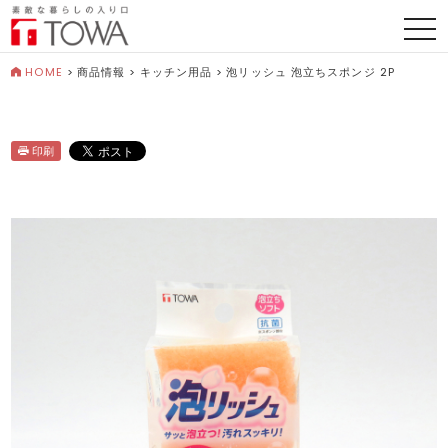
togg
navi
HOME
>
商品情報
>
キッチン用品
>
泡リッシュ 泡立ちスポンジ 2P
印刷