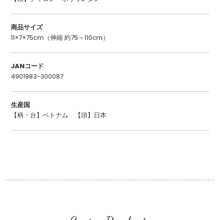
商品サイズ
11×7×75cm（伸縮 約75～110cm）
JANコード
4901983-300087
生産国
【柄・台】ベトナム 【頭】日本