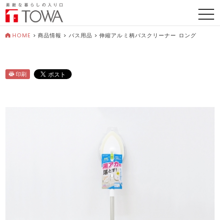
togg
navi
HOME
>
商品情報
>
バス用品
>
伸縮アルミ柄バスクリーナー ロング
印刷