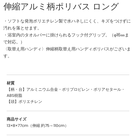
伸縮アルミ柄ポリバス ロング
・ソフトな発泡ポリエチレン製で水ハネしにくく、キズをつけずに
汚れを落とせます。
・浴室内のタオルバーに掛けられるフック付グリップ。（φ16㎜ま
で対応。）
〈取替え用ハンディ〉伸縮柄取替え用ハンディポリバスがございま
す。
材質
【柄・台】アルミニウム合金・ポリプロピレン・ポリアセタール・
ABS樹脂
【頭】ポリエチレン
商品サイズ
13×8×77cm（伸縮 約75～110cm）