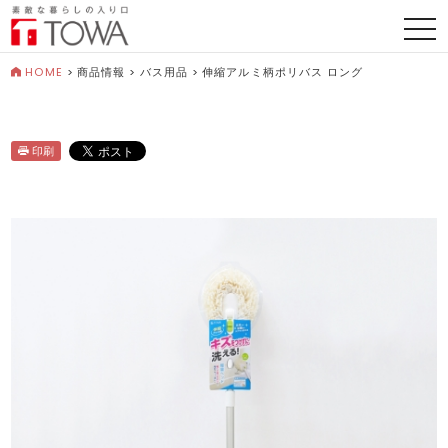
togg
navi
HOME
>
商品情報
>
バス用品
>
伸縮アルミ柄ポリバス ロング
印刷